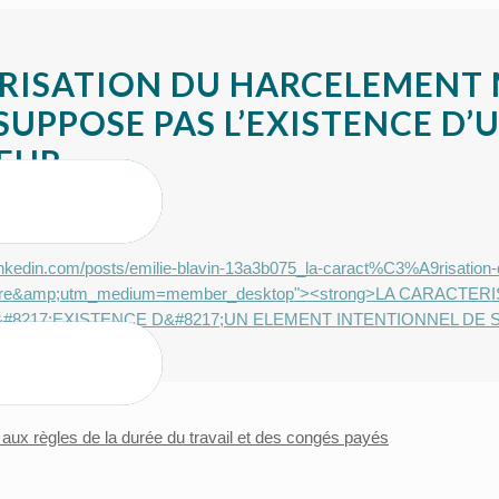
RISATION DU HARCELEMENT 
 SUPPOSE PAS L’EXISTENCE D
EUR.
linkedin.com/posts/emilie-blavin-13a3b075_la-caract%C3%A9risatio
hare&amp;utm_medium=member_desktop"><strong>LA CARACT
#8217;EXISTENCE D&#8217;UN ELEMENT INTENTIONNEL DE SO
ux règles de la durée du travail et des congés payés