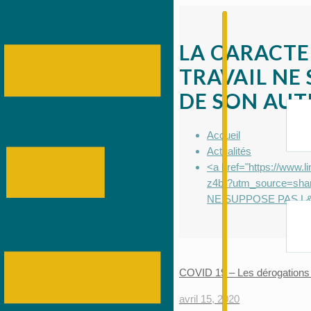
LA CARACTE
TRAVAIL NE
DE SON AUT
Accueil
Actualités
<a href="https://www.
z4b-?utm_source=s
NE SUPPOSE PAS L&
COVID 19 – Les dérogations a
avril 15, 2020