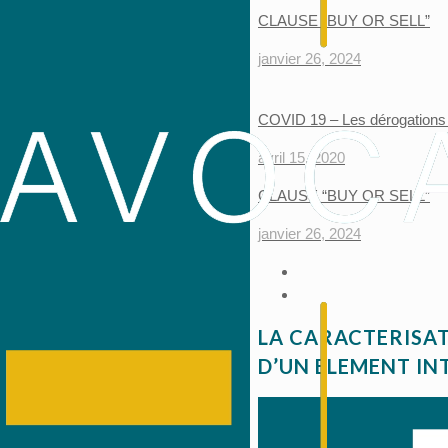
CLAUSE “BUY OR SELL”
janvier 26, 2024
COVID 19 – Les dérogations a
avril 15, 2020
CLAUSE “BUY OR SELL”
janvier 26, 2024
LA CARACTERISAT
D’UN ELEMENT IN